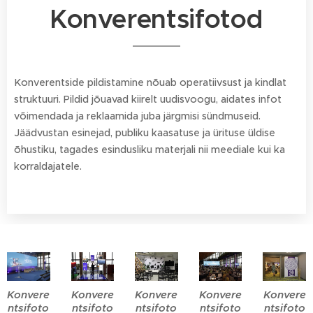
Konverentsifotod
Konverentside pildistamine nõuab operatiivsust ja kindlat
struktuuri. Pildid jõuavad kiirelt uudisvoogu, aidates infot
võimendada ja reklaamida juba järgmisi sündmuseid.
Jäädvustan esinejad, publiku kaasatuse ja ürituse üldise
õhustiku, tagades esindusliku materjali nii meediale kui ka
korraldajatele.
Konvere
Konvere
Konvere
Konvere
Konvere
ntsifoto
ntsifoto
ntsifoto
ntsifoto
ntsifoto