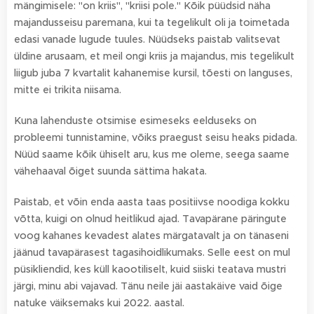
mängimisele: "on kriis", "kriisi pole." Kõik püüdsid näha
majandusseisu paremana, kui ta tegelikult oli ja toimetada
edasi vanade lugude tuules. Nüüdseks paistab valitsevat
üldine arusaam, et meil ongi kriis ja majandus, mis tegelikult
liigub juba 7 kvartalit kahanemise kursil, tõesti on languses,
mitte ei trikita niisama.
Kuna lahenduste otsimise esimeseks eelduseks on
probleemi tunnistamine, võiks praegust seisu heaks pidada.
Nüüd saame kõik ühiselt aru, kus me oleme, seega saame
vähehaaval õiget suunda sättima hakata.
Paistab, et võin enda aasta taas positiivse noodiga kokku
võtta, kuigi on olnud heitlikud ajad. Tavapärane päringute
voog kahanes kevadest alates märgatavalt ja on tänaseni
jäänud tavapärasest tagasihoidlikumaks. Selle eest on mul
püsikliendid, kes küll kaootiliselt, kuid siiski teatava mustri
järgi, minu abi vajavad. Tänu neile jäi aastakäive vaid õige
natuke väiksemaks kui 2022. aastal.