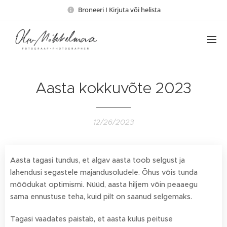
Broneeri I Kirjuta või helista
Aasta kokkuvõte 2023
12/26/2023
Aasta tagasi tundus, et algav aasta toob selgust ja
lahendusi segastele majandusoludele. Õhus võis tunda
mõõdukat optimismi. Nüüd, aasta hiljem võin peaaegu
sama ennustuse teha, kuid pilt on saanud selgemaks.
Tagasi vaadates paistab, et aasta kulus peituse