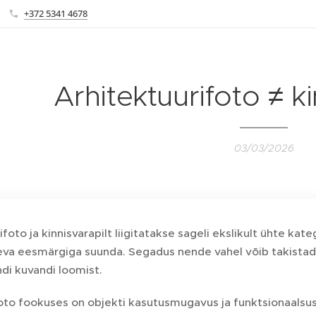
+372 5341 4678
Arhitektuurifoto ≠ k
03/03/2026
ifoto ja kinnisvarapilt liigitatakse sageli ekslikult ühte ka
neva eesmärgiga suunda. Segadus nende vahel võib takistad
di kuvandi loomist.
oto fookuses on objekti kasutusmugavus ja funktsionaalsus.