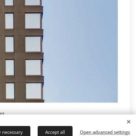
aa
y necessary
Accept all
Open advanced settings