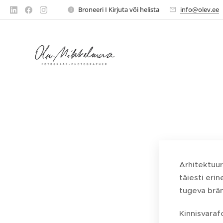
Broneeri I Kirjuta või helista
info@olev.ee
Arhitektuur
täiesti eri
tugeva brän
Kinnisvaraf