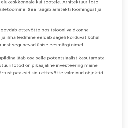
e elukeskkonnale kui tootele. Arhitektuurifoto
iletoomine. See räägib arhitekti loomingust ja
 tugevdab ettevõtte positsiooni valdkonna
 ja ilma leidmine eeldab sageli korduvat kohal
a kunst segunevad ühise eesmärgi nimel.
apildina jääb osa selle potentsiaalist kasutamata.
ktuurifotod on pikaajaline investeering maine
äärtust peaksid sinu ettevõtte valminud objektid