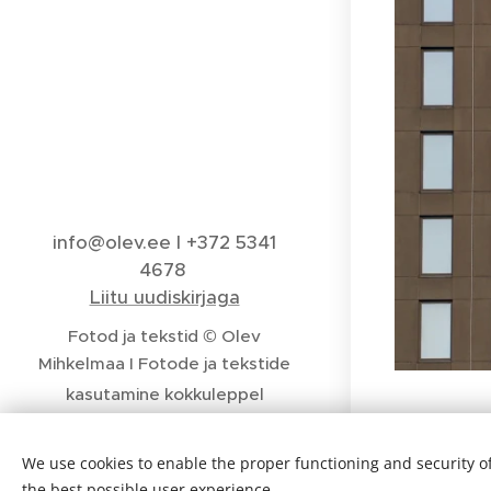
info@olev.ee I +372 5341
4678
Liitu uudiskirjaga
Fotod ja tekstid © Olev
Mihkelmaa I
Fotode ja tekstide
kasutamine kokkuleppel
fotograafiga I
Kui soovid fotot või teksti
We use cookies to enable the proper functioning and security of
kasutada, kirjuta info@olev.ee
the best possible user experience.