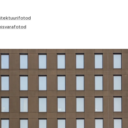
itektuurifotod
nisvarafotod