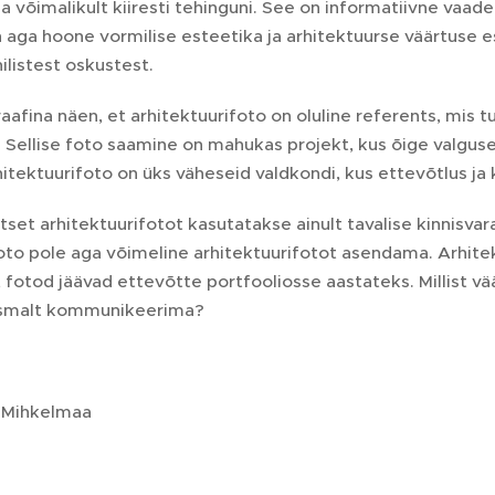
ma võimalikult kiiresti tehinguni. See on informatiivne vaad
aga hoone vormilise esteetika ja arhitektuurse väärtuse es
ilistest oskustest.
aafina näen, et arhitektuurifoto on oluline referents, mis
 Sellise foto saamine on mahukas projekt, kus õige valguse
hitektuurifoto on üks väheseid valdkondi, kus ettevõtlus j
etset arhitektuurifotot kasutatakse ainult tavalise kinnisvar
oto pole aga võimeline arhitektuurifotot asendama. Arhite
 fotod jäävad ettevõtte portfooliosse aastateks. Millist v
esmalt kommunikeerima?
 Mihkelmaa