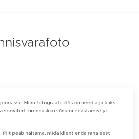
innisvarafoto
tegooriasse. Minu fotograafi töös on need aga kaks
a soovitud turundusliku sõnumi edastamist ja
 Pilt peab näitama, mida klient enda raha eest