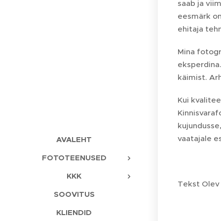
saab ja vii
eesmärk on 
ehitaja tehn
Mina fotogr
eksperdina.
käimist. Ar
Kui kvalite
Kinnisvaraf
kujundusse,
vaatajale 
AVALEHT
FOTOTEENUSED
KKK
Tekst Olev
SOOVITUS
KLIENDID