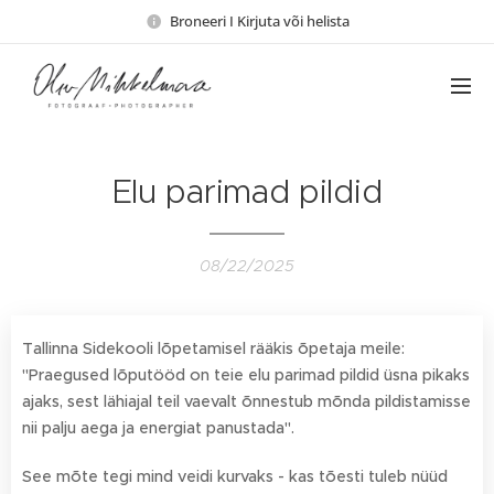
Broneeri I Kirjuta või helista
Elu parimad pildid
08/22/2025
Tallinna Sidekooli lõpetamisel rääkis õpetaja meile:
"Praegused lõputööd on teie elu parimad pildid üsna pikaks
ajaks, sest lähiajal teil vaevalt õnnestub mõnda pildistamisse
nii palju aega ja energiat panustada".
See mõte tegi mind veidi kurvaks - kas tõesti tuleb nüüd