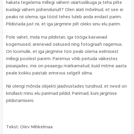
hakata tegelema millegi vähem väärtuslikuga ja teha pilte
kuidagi vähem pühendunult? Olen alati mõelnud, et see ei
peaks nii olema, iga tööd tehes tuleb anda endast parim.
Pildistada just nii, et iga järgmine pilt oleks sinu elu parim.
Pole vahet, mida ma pildistan, iga tööga kasvavad
kogemused, arenevad oskused ning fotograafi nägemus.
On loomulik, et iga järgmine töö peab olema eelmisest
millegi poolest parem. Paremus võib peituda väikestes
pisiasjades, mis on peaaegu märkamatud, kuid mitme aasta
peale kokku paistab erinevus selgelt silma.
Nii olengi mõnda objekti jäädvustades tundnud, et need on
kindlasti minu elu parimad pildid. Parimad, kuni järgmise
pildistamiseni.
Tekst: Olev Mihkelmaa