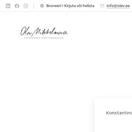
Broneeri I Kirjuta või helista
info@olev.ee
Konstantino