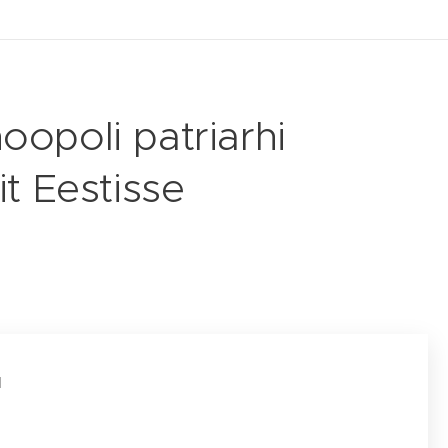
oopoli patriarhi
t Eestisse
l