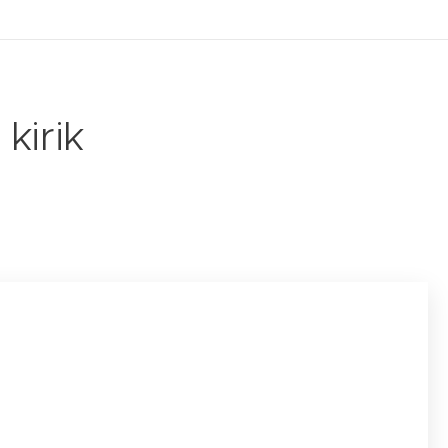
kirik