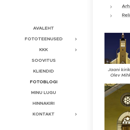
Arh
Rel
AVALEHT
FOTOTEENUSED
KKK
SOOVITUS
Jaani kiri
KLIENDID
Olev Mi
FOTOBLOGI
MINU LUGU
HINNAKIRI
KONTAKT