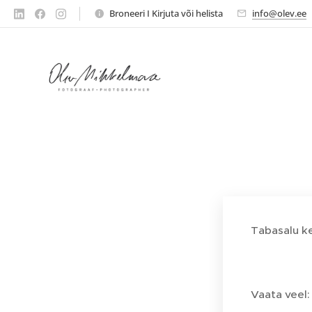
Broneeri I Kirjuta või helista
info@olev.ee
Tabasalu ke
Vaata veel: