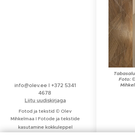
Tabasalu
Foto: 
Mihke
info@olev.ee I +372 5341
4678
Liitu uudiskirjaga
Fotod ja tekstid © Olev
Mihkelmaa I
Fotode ja tekstide
kasutamine kokkuleppel