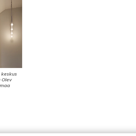
 keskus
© Olev
lmaa