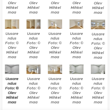
Olev
Olev
Olev
Olev
Olev
Mihkel
Mihkel
Mihkel
Mihkel
Mihkel
maa
maa
maa
maa
maa
Uusare
Uusare
Uusare
Uusare
Uusare
ndus
ndus
ndus
ndus
ndus
Foto: ©
Foto: ©
Foto: ©
Foto: ©
Foto: ©
Olev
Olev
Olev
Olev
Olev
Mihkel
Mihkel
Mihkel
Mihkel
Mihkel
maa
maa
maa
maa
maa
Uusare
Uusare
Uusare
Uusare
Uusare
Uusare
Uusare
Uusare
Uusare
Uusare
Uusare
Uusare
Uusare
Uusare
Uusare
Uusare
Uusare
Uusare
Uusare
Uusare
Uusare
Uusare
Uusare
Uusare
Uusare
Uusare
Uusare
Uusare
Uusare
Uusare
Uusare
Uusare
Uusare
ndus
ndus
ndus
ndus
ndus
ndus
ndus
ndus
ndus
ndus
ndus
ndus
ndus
ndus
ndus
ndus
ndus
ndus
ndus
ndus
ndus
ndus
ndus
ndus
ndus
ndus
ndus
ndus
ndus
ndus
ndus
ndus
ndus
Foto: ©
Foto: ©
Foto: ©
Foto: ©
Foto: ©
Foto: ©
Foto: ©
Foto: ©
Foto: ©
Foto: ©
Foto: ©
Foto: ©
Foto: ©
Foto: ©
Foto: ©
Foto: ©
Foto: ©
Foto: ©
Foto: ©
Foto: ©
Foto: ©
Foto: ©
Foto: ©
Foto: ©
Foto: ©
Foto: ©
Foto: ©
Foto: ©
Foto: ©
Foto: ©
Foto: ©
Foto: ©
Foto: ©
Olev
Olev
Olev
Olev
Olev
Olev
Olev
Olev
Olev
Olev
Olev
Olev
Olev
Olev
Olev
Olev
Olev
Olev
Olev
Olev
Olev
Olev
Olev
Olev
Olev
Olev
Olev
Olev
Olev
Olev
Olev
Olev
Olev
Mihkel
Mihkel
Mihkel
Mihkel
Mihkel
Mihkel
Mihkel
Mihkel
Mihkel
Mihkel
Mihkel
Mihkel
Mihkel
Mihkel
Mihkel
Mihkel
Mihkel
Mihkel
Mihkel
Mihkel
Mihkel
Mihkel
Mihkel
Mihkel
Mihkel
Mihkel
Mihkel
Mihkel
Mihkel
Mihkel
Mihkel
Mihkel
Mihkel
maa
maa
maa
maa
maa
maa
maa
maa
maa
maa
maa
maa
maa
maa
maa
maa
maa
maa
maa
maa
maa
maa
maa
maa
maa
maa
maa
maa
maa
maa
maa
maa
maa