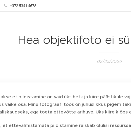
+372 5341 4678
Hea objektifoto ei sün
02/23/2026
takse et pildistamine on vaid üks hetk ja kiire päästikule va
ks väike osa. Minu fotograafi töös on juhuslikkus pigem taki
liskaudseks, ega toeta ettevõtte ärihuve. Üks kiire klõps
, et ettevalmistamata pildistamine raiskab olulisi ressurss