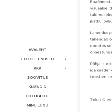
Ebaõnnestum
visuaalse id
tulemuseks 
justkui palj
Lahendus pe
tähendab õi
oodates sob
AVALEHT
õnnestumi
FOTOTEENUSED
Põhjalik et
KKK
iga kaader 
teostamis
SOOVITUS
KLIENDID
FOTOBLOGI
Tekst Olev
MINU LUGU