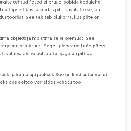
rgita tehtud fotod ei pruugi sobida kodulehe
tea täpselt kus ja kuidas pilti kasutatakse, on
stööriist. See tekitab olukorra, kus pilte on
dma objekti ja mõistma selle olemust. See
terjalide struktuuri. Sageli planeerin tööd päevi
t valmis. Ühine eeltöö tellijaga on piltide
müüki pikema aja jooksul. See on kindlustunne, et
ojektides eeltöö võrreldes vahetu töö