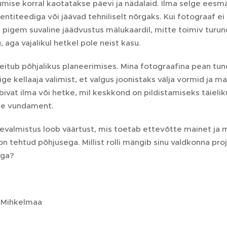
ise korral kaotatakse päevi ja nädalaid. Ilma selge eesmä
entiteediga või jäävad tehniliselt nõrgaks. Kui fotograaf ei 
pigem suvaline jäädvustus mälukaardil, mitte toimiv turundu
u, aga vajalikul hetkel pole neist kasu.
itub põhjalikus planeerimises. Mina fotograafina pean tun
ge kellaaja valimist, et valgus joonistaks välja vormid ja ma
ivat ilma või hetke, mil keskkond on pildistamiseks täielikul
se vundament.
tevalmistus loob väärtust, mis toetab ettevõtte mainet ja 
on tehtud põhjusega. Millist rolli mängib sinu valdkonna pr
ega?
 Mihkelmaa