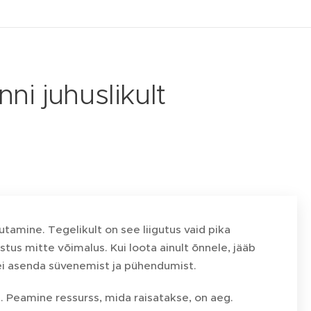
ni juhuslikult
jutamine. Tegelikult on see liigutus vaid pika
stus mitte võimalus. Kui loota ainult õnnele, jääb
 ei asenda süvenemist ja pühendumist.
e. Peamine ressurss, mida raisatakse, on aeg.