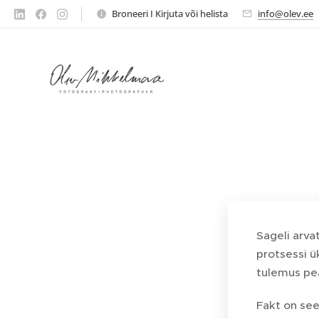
Broneeri I Kirjuta või helista
info@olev.ee
Sageli arva
protsessi ü
tulemus pea
Fakt on see