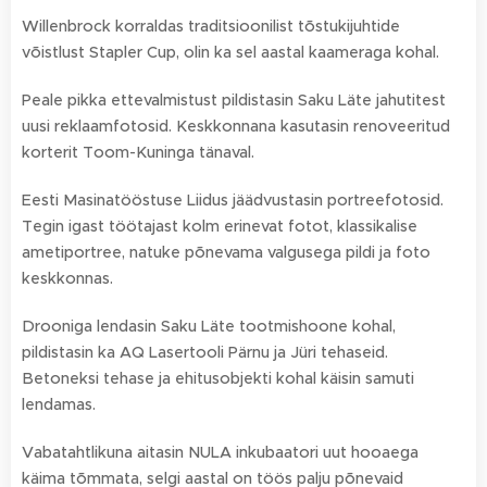
Willenbrock korraldas traditsioonilist tõstukijuhtide
võistlust Stapler Cup, olin ka sel aastal kaameraga kohal.
Peale pikka ettevalmistust pildistasin Saku Läte jahutitest
uusi reklaamfotosid. Keskkonnana kasutasin renoveeritud
korterit Toom-Kuninga tänaval.
Eesti Masinatööstuse Liidus jäädvustasin portreefotosid.
Tegin igast töötajast kolm erinevat fotot, klassikalise
ametiportree, natuke põnevama valgusega pildi ja foto
keskkonnas.
Drooniga lendasin Saku Läte tootmishoone kohal,
pildistasin ka AQ Lasertooli Pärnu ja Jüri tehaseid.
Betoneksi tehase ja ehitusobjekti kohal käisin samuti
lendamas.
Vabatahtlikuna aitasin NULA inkubaatori uut hooaega
käima tõmmata, selgi aastal on töös palju põnevaid