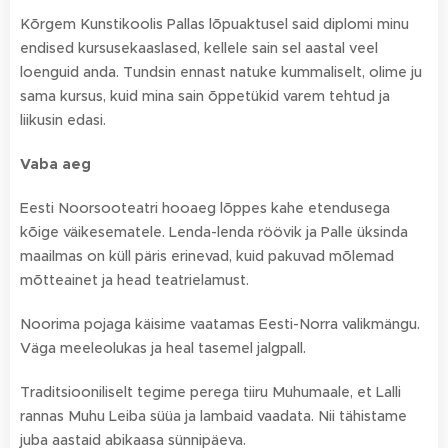
Kõrgem Kunstikoolis Pallas lõpuaktusel said diplomi minu
endised kursusekaaslased, kellele sain sel aastal veel
loenguid anda. Tundsin ennast natuke kummaliselt, olime ju
sama kursus, kuid mina sain õppetükid varem tehtud ja
liikusin edasi.
Vaba aeg
Eesti Noorsooteatri hooaeg lõppes kahe etendusega
kõige väikesematele. Lenda-lenda röövik ja Palle üksinda
maailmas on küll päris erinevad, kuid pakuvad mõlemad
mõtteainet ja head teatrielamust.
Noorima pojaga käisime vaatamas Eesti-Norra valikmängu.
Väga meeleolukas ja heal tasemel jalgpall.
Traditsiooniliselt tegime perega tiiru Muhumaale, et Lalli
rannas Muhu Leiba süüa ja lambaid vaadata. Nii tähistame
juba aastaid abikaasa sünnipäeva.