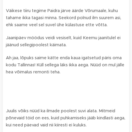
Väikese tiiru tegime Paidra järve äärde Võrumaale, kuhu
tahame ikka tagasi minna. Seekord polnud ilm suurem asi,
ehk saame veel sel suvel ühe külastuse ette võtta.
Jaanipäev möödus veidi vesiselt, kuid Keemu jaanitulel ei
jäänud sellegipoolest käimata.
Ah jaa, lõpuks saime kätte enda kaua igatsetud päris oma
kodu Tallinnas! Küll sellega läks ikka aega. Nüüd on mul jälle
hea võimalus remonti teha.
Juulis võiks nüüd ka ilmade poolest suvi alata. Mitmeid
põnevaid töid on ees, kuid puhkamiseks jääb kindlasti aega,
kui need päevad vaid nii kiiresti ei kuluks.