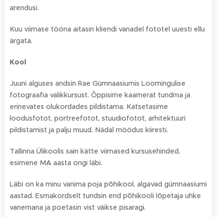
arendusi.
Kuu viimase tööna aitasin kliendi vanadel fototel uuesti ellu
ärgata.
Kool
Juuni alguses andsin Rae Gümnaasiumis Loomingulise
fotograafia valikkursust. Õppisime kaamerat tundma ja
erinevates olukordades pildistama. Katsetasime
loodusfotot, portreefotot, stuudiofotot, arhitektuuri
pildistamist ja palju muud. Nädal möödus kiiresti.
Tallinna Ülikoolis sain kätte viimased kursusehinded,
esimene MA aasta ongi läbi.
Läbi on ka minu vanima poja põhikool, algavad gümnaasiumi
aastad. Esmakordselt tundsin end põhikooli lõpetaja uhke
vanemana ja poetasin vist väikse pisaragi.