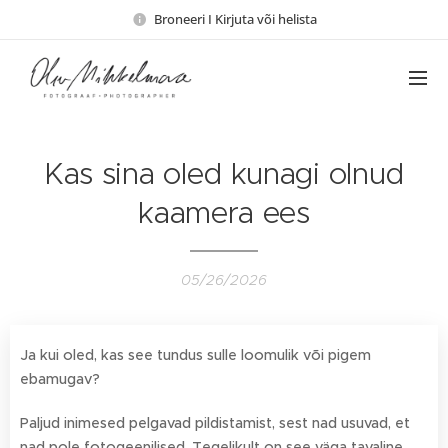
Broneeri I Kirjuta või helista
Kas sina oled kunagi olnud
kaamera ees
05/26/2026
Ja kui oled, kas see tundus sulle loomulik või pigem
ebamugav?
Paljud inimesed pelgavad pildistamist, sest nad usuvad, et
nad pole fotogeenilised. Tegelikult on see väga tavaline