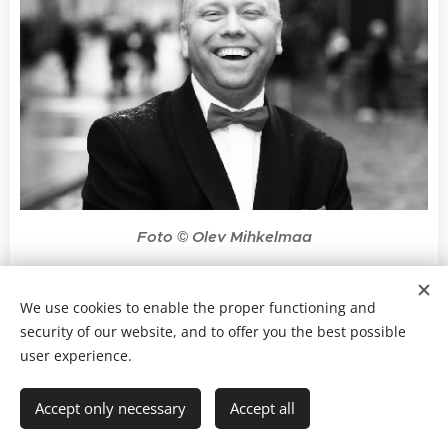
Foto © Olev Mihkelmaa
We use cookies to enable the proper functioning and
info@olev.ee I +372 5341 4678
security of our website, and to offer you the best possible
Liitu uudiskirjaga
user experience.
Fotod ja tekstid © Olev Mihkelmaa I
Fotode ja tekstide
Accept only necessary
Accept all
kasutamine kokkuleppel
fotograafiga I
Kui soovid fotot või teksti kasutada, kirjuta info@olev.ee