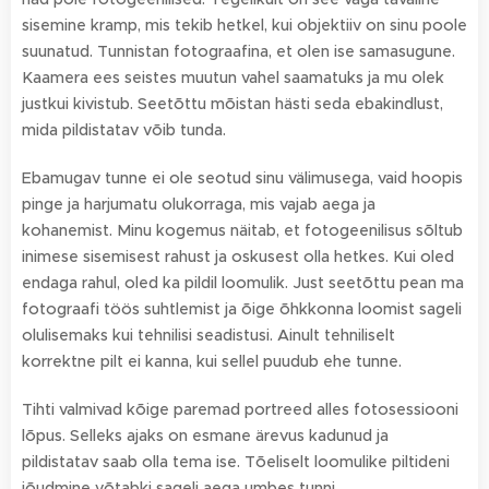
sisemine kramp, mis tekib hetkel, kui objektiiv on sinu poole
suunatud. Tunnistan fotograafina, et olen ise samasugune.
Kaamera ees seistes muutun vahel saamatuks ja mu olek
justkui kivistub. Seetõttu mõistan hästi seda ebakindlust,
mida pildistatav võib tunda.
Ebamugav tunne ei ole seotud sinu välimusega, vaid hoopis
pinge ja harjumatu olukorraga, mis vajab aega ja
kohanemist. Minu kogemus näitab, et fotogeenilisus sõltub
inimese sisemisest rahust ja oskusest olla hetkes. Kui oled
endaga rahul, oled ka pildil loomulik. Just seetõttu pean ma
fotograafi töös suhtlemist ja õige õhkkonna loomist sageli
olulisemaks kui tehnilisi seadistusi. Ainult tehniliselt
korrektne pilt ei kanna, kui sellel puudub ehe tunne.
Tihti valmivad kõige paremad portreed alles fotosessiooni
lõpus. Selleks ajaks on esmane ärevus kadunud ja
pildistatav saab olla tema ise. Tõeliselt loomulike piltideni
jõudmine võtabki sageli aega umbes tunni.