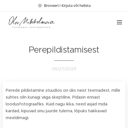
Broneeri I Kirjuta või helista
Perepildistamisest
05/27/2025
Perede pildistamine stuudios on üks neist teemadest, mille
suhtes olin kunagi väga skeptiline. Pidasin ennast
loodusfotograafiks. Kuid nagu ikka, need asjad mida
kardad, kipuvad sinu juurde tulema, lõpuks hakkavad
meeldimagi.