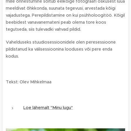
mille õnnestumine sõltub eelkõige fotograafi oskusest luua
meeldivat õhkkonda, suunata tegevusi, arvestada kõigi
vajadustega. Perepildistamine on kui psühholoogitöö. Kõigil
beebidest vanavanemateni peab olema tore koos
tegutseda, siis tulevadki vahvad pildid.
Vahelduseks stuudiosessioonidele olen peresessioone
pildistanud ka välisessioonina looduses või pere enda
kodus.
Tekst: Olev Mihkelmaa
Loe lähemalt "Minu lugu"