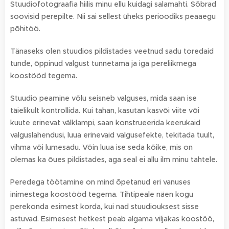
Stuudiofotograafia hiilis minu ellu kuidagi salamahti. Sõbrad
soovisid perepilte. Nii sai sellest üheks perioodiks peaaegu
põhitöö.
Tänaseks olen stuudios pildistades veetnud sadu toredaid
tunde, õppinud valgust tunnetama ja iga pereliikmega
koostööd tegema.
Stuudio peamine võlu seisneb valguses, mida saan ise
täielikult kontrollida. Kui tahan, kasutan kasvõi viite või
kuute erinevat välklampi, saan konstrueerida keerukaid
valguslahendusi, luua erinevaid valgusefekte, tekitada tuult,
vihma või lumesadu. Võin luua ise seda kõike, mis on
olemas ka õues pildistades, aga seal ei allu ilm minu tahtele.
Peredega töötamine on mind õpetanud eri vanuses
inimestega koostööd tegema. Tihtipeale näen kogu
perekonda esimest korda, kui nad stuudiouksest sisse
astuvad. Esimesest hetkest peab algama viljakas koostöö,